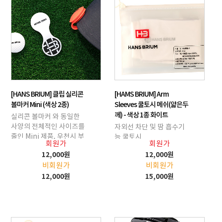
[HANS BRIUM] 클립 실리콘
[HAMS BRIUM] Arm
볼마커 Mini (색상 2종)
Sleeves 쿨토시 메쉬(얇은두
께) - 색상 1종 화이트
실리콘 볼마커 와 동일한
사양의 전체적인 사이즈를
자외선 차단 및 땀 흡수기
줄인 Mini 제품, 우천시 부
능 쿨토시
회원가
회원가
식현상이 없는 실리콘소재
12,000원
12,000원
의 볼마커
비회원가
비회원가
12,000원
15,000원