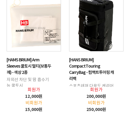
[HAMS BRIUM] Arm
[HANS BRIUM]
Sleeves 쿨토시 멀티(보통두
CompactTouring
께) - 색상 2종
CarryBag - 컴팩트투어링 캐
리백
자외선 차단 및 땀 흡수기
능 쿨토시
스포츠레져 다용도 케리어
회원가
회원가
백
12,000원
200,000원
비회원가
비회원가
15,000원
250,000원