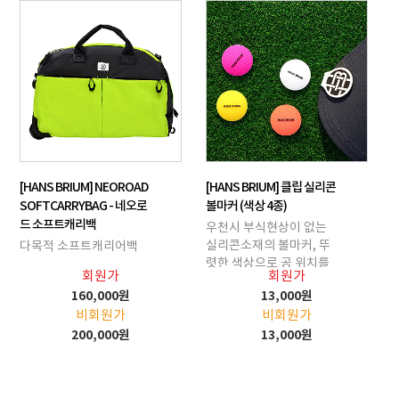
[HANS BRIUM] NEOROAD
[HANS BRIUM] 클립 실리콘
SOFTCARRYBAG - 네오로
볼마커 (색상 4종)
드 소프트캐리백
우천시 부식현상이 없는
실리콘소재의 볼마커, 뚜
다목적 소프트캐리어백
렷한 색상으로 공 위치를
회원가
회원가
표시, 자석이 내장되어 편
160,000원
13,000원
의성 증대
비회원가
비회원가
200,000원
13,000원