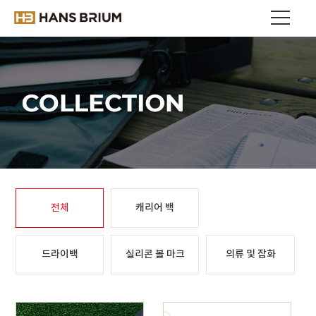
캐리어 백
전체
드라이백
실리콘 볼 마크
의류 및 잡화